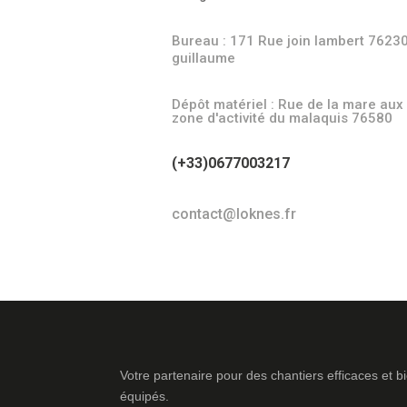
Bureau : 171 Rue join lambert 76230
guillaume
Dépôt matériel : Rue de la mare aux 
zone d'activité du malaquis 76580
(+33)0677003217
contact@loknes.fr
Votre partenaire pour des chantiers efficaces et b
équipés.