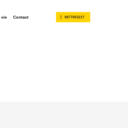
 vie
Contact
0677003217