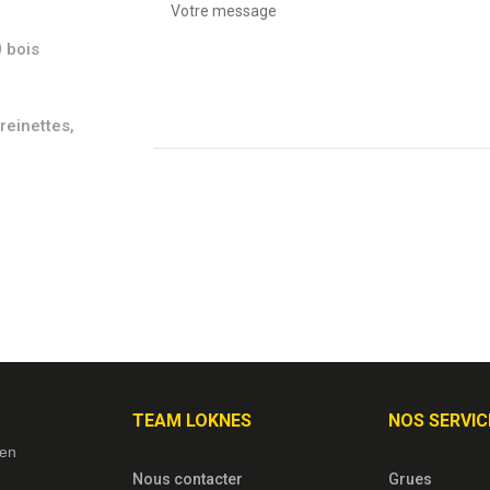
 bois
reinettes,
TEAM LOKNES
NOS SERVIC
ien
Nous contacter
Grues