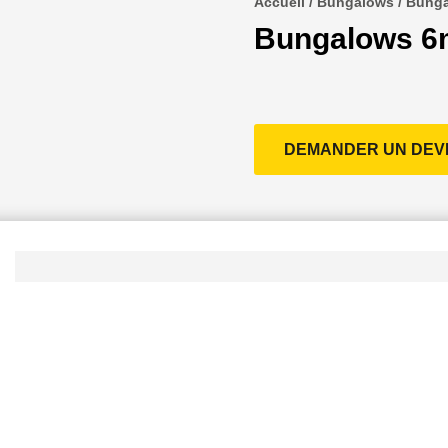
Accueil
/
Bungalows
/ Bunga
Bungalows 6
DEMANDER UN DEV